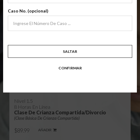
Nivel 1
archivo
4 Horas En Línea
Caso No. (opcional)
Clase De Crianza Compartida/Divorcio
(Clase Básica De Crianza Compartida)
$37.95
AÑADIR
Clase de padres de crianza compartida básica de nivel 1 centrada en
familias en transición. Los padres aprenden habilidades para evitar errores
comunes en un esfuerzo por trabajar juntos como padres por el bien de los
SALTAR
niños.
Objetivo: divorciarse, separarse, padres nunca casados o para padres que buscan una
CONFIRMAR
modificación.
Disponible en
Inglés
y
Español
Nivel 1.5
8 Horas En Línea
Clase De Crianza Compartida/Divorcio
(Clase Básica De Crianza Compartida)
$89.99
AÑADIR