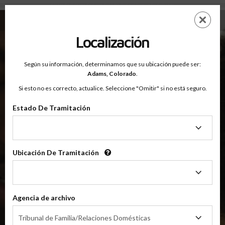
Clases De Crianza En Línea Del 17th Judicial District De Colorado
Saltar
ES
EN
al
contenido
Localización
principal
Según su información, determinamos que su ubicación puede ser:
OnlineParentingPrograms.com
Adams,
Colorado
.
®
Clases En Línea De Crianza Para El
Si esto no es correcto, actualice. Seleccione "Omitir" si no está seguro.
Tribunal Del 17.º Distrito Judicial
Condados de Adams y Broomfield, Colorado
Estado De Tramitación
Estado
De
17.º Distrito Judicial
Tramitación
Adams y Broomfield
Ubicación De Tramitación
Ubicación
De
Tramitación
Elija Su Clase De Crianza En Línea Para El 17.º Distrito
Judicial De Colorado
Agencia de archivo
Agencia
Tribunal de Familia/Relaciones Domésticas
de