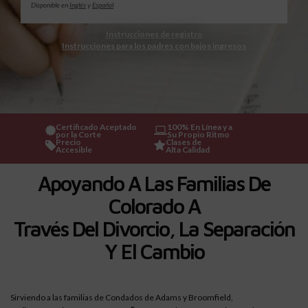
Disponible en
Inglés
y
Español
Instrucciones de registro
Instrucciones para los padres con bajos ingresos
Certificado Aceptado
100% En Línea y a
por la Corte
Su Propio Ritmo
Precio
Clases de
Accesible
Alta Calidad
Apoyando A Las Familias De
Colorado A
Través Del Divorcio, La Separación
Y El Cambio
Sirviendo a las familias de Condados de Adams y Broomfield,