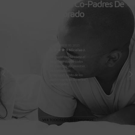
Lo Que Dicen Las Co-Padres De
Colorado
NOVEMBER 30, 2025
Nicolas J.
Me gustó mucho cómo el
programa abarcó todos
los aspectos del proceso,
incluyendo las
emociones tanto de los
padres como de los niños
involucrados.
VER TODOS LOS TESTIMONIOS