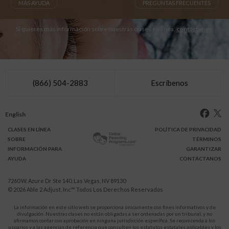
MÁS AYUDA
PREGUNTAS FRECUENTES
Si quieres más información sobre nuestras clases en línea,
contáctanos
.
(866) 504-2883
Escríbenos
English
CLASES
EN LÍNEA
POLÍTICA DE PRIVACIDAD
SOBRE
TÉRMINOS
INFO
RMACIÓN
PARA
GARANTIZAR
AYUDA
CONTÁCTANOS
7260 W. Azure Dr Ste 140, Las Vegas, NV 89130
© 2026
Able 2 Adjust, Inc
™ Todos Los Derechos Reservados
La información en este sitio web se proporciona únicamente con fines informativos y de
divulgación. Nuestras clases no están obligadas a ser ordenadas por un tribunal, y no
afirmamos contar con aprobación en ninguna jurisdicción específica. Se recomienda a los
usuarios y a las agencias de referencia que consulten los estatutos estatales aplicables y los