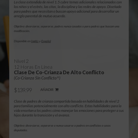
La clase extendida de nivel 1.5 cubre temas adicionales relacionados con
los niños y el estrés, las citas, la disciplina y las redes de apoyo. Diseñado
para padres que necesitan o buscan apoyo adicional para desarrollar un
arreglo parental de mutuo acuerdo.
Objetivo: divorciarse, separarse, padres nunca casados o para padres que buscan una
modificación.
Disponible en
Inglés
y
Español
Nivel 2
12 Horas En Línea
Clase De Co-Crianza De Alto Conflicto
(Co-Crianza Sin Conflicto
)
®
$139.99
AÑADIR
Clase de padres de crianza compartida basada en habilidades de nivel 2
para familias potencialmente con alto conflicto. Estas habilidades para la
vida enseñan a los padres cómo manejar las emociones para proteger a sus
hijos durante la transición y el avance.
Objetivo: divorciarse, separarse o nunca casarse o padres en conflictos o casos
disputados.