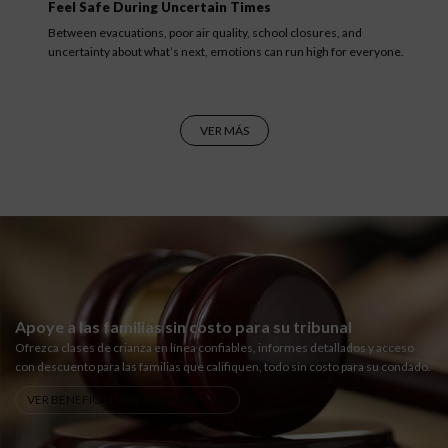
Feel Safe During Uncertain Times
Between evacuations, poor air quality, school closures, and
uncertainty about what’s next, emotions can run high for everyone.
VER MÁS
Apoye a las familias sin costo para su tribunal
Ofrezca clases de crianza en línea confiables, informes detallados y acceso
con descuento para las familias que califiquen, todo sin costo para su condado.
VER BENEFICIOS PARA EL CONDADO